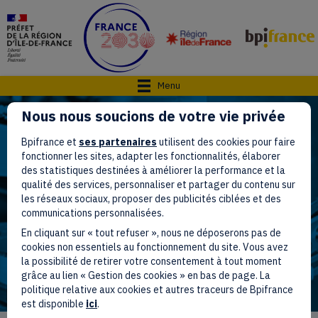
(opens in new tab)
(opens in new tab)
(opens in new tab)
Menu
Nous nous soucions de votre vie privée
Bpifrance et
ses partenaires
utilisent des cookies pour faire
France 2030 régionalisé |
fonctionner les sites, adapter les fonctionnalités, élaborer
des statistiques destinées à améliorer la performance et la
Île-de-France
qualité des services, personnaliser et partager du contenu sur
les réseaux sociaux, proposer des publicités ciblées et des
SESAME Filières
communications personnalisées.
En cliquant sur « tout refuser », nous ne déposerons pas de
France 2030
cookies non essentiels au fonctionnement du site. Vous avez
la possibilité de retirer votre consentement à tout moment
grâce au lien « Gestion des cookies » en bas de page. La
politique relative aux cookies et autres traceurs de Bpifrance
est disponible
ici
.