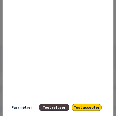
DÉPOSEZ
votre dossier de candidature
En détail...
L’action « SESAME Filières » c’est quoi ?
Quel est le montant de financement ?
Paramétrer
Tout refuser
Tout accepter